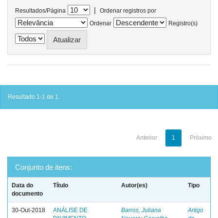
|
Resultados/Página
Ordenar registros por
Ordenar
Registro(s)
Resultado 1-1 de 1.
Anterior
1
Próximo
Conjunto de itens:
Data do
Título
Autor(es)
Tipo
documento
30-Out-2018
ANÁLISE DE
Barros, Juliana
Artigo