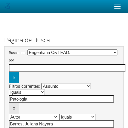
Skip
navigation
Página de Busca
Buscar em:
por
Filtros correntes: