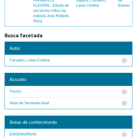
PAVIMENTO
Nayara
;
Carvalho,
de
FLEXÍVEL: Estudo de
Laísa Cristina
Evento
um trecho crítico na
rodovia José Roberto
Pena
Busca facetada
Autor
Carvalho, Laísa Cristina
1
Assunto
Trecho
1
Valor de Serventia Atual
1
Áreas de conhecimento
ENGENHARIAS
1