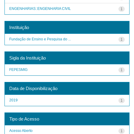
ENGENHARIAS::ENGENHARIA CIVIL
1
Instituição
Fundação de Ensino e Pesquisa do ...
1
Sigla da Instituição
FEPESMIG
1
Data de Disponibilização
2019
1
Tipo de Acesso
Acesso Aberto
1