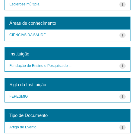
Esclerose múltipla
1
Áreas de conhecimento
CIENCIAS DA SAUDE
1
Instituição
Fundação de Ensino e Pesquisa do ...
1
Sigla da Instituição
FEPESMIG
1
Tipo de Documento
Artigo de Evento
1