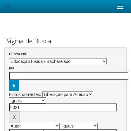
Skip
navigation
Página de Busca
Buscar em:
por
Filtros correntes: