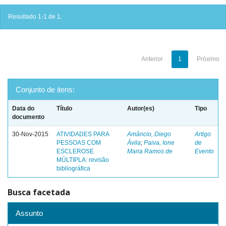
Resultado 1-1 de 1.
Anterior
1
Próximo
Conjunto de itens:
Data do
Título
Autor(es)
Tipo
documento
30-Nov-2015
ATIVIDADES PARA
Amâncio, Diego
Artigo
PESSOAS COM
Ávila
;
Paiva, Ione
de
ESCLEROSE
Maria Ramos de
Evento
MÚLTIPLA: revisão
bibliográfica
Busca facetada
Assunto