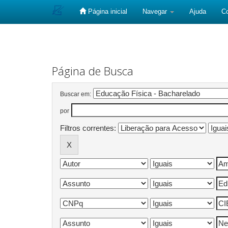
Página inicial
Navegar
Ajuda
C
Skip
navigation
Página de Busca
Buscar em:
por
Filtros correntes: