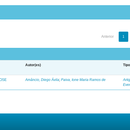
Anterior
1
Autor(es)
Tip
ROSE
Amâncio, Diego Ávila
;
Paiva, Ione Maria Ramos de
Arti
Eve