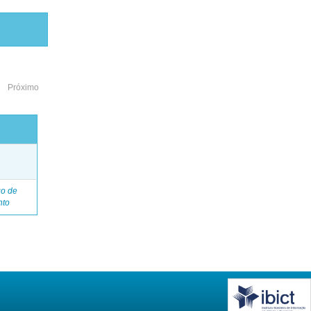
Próximo
o
go de
nto