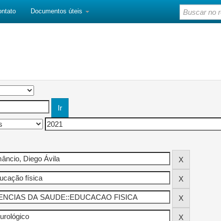
ontato
Documentos úteis