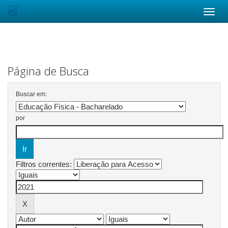
Skip
navigation
Página de Busca
Buscar em:
por
Filtros correntes: