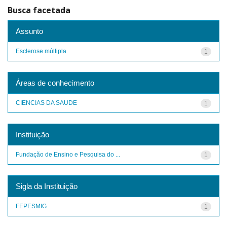
Busca facetada
Assunto
Esclerose múltipla
1
Áreas de conhecimento
CIENCIAS DA SAUDE
1
Instituição
Fundação de Ensino e Pesquisa do ...
1
Sigla da Instituição
FEPESMIG
1