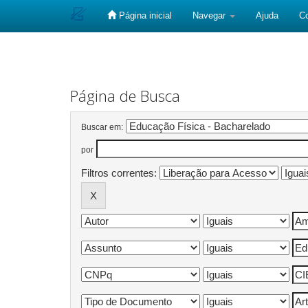
Página inicial
Navegar
Ajuda
C
Skip
navigation
Página de Busca
Buscar em:
por
Filtros correntes: