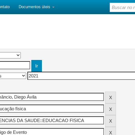
ontato
Documentos úteis