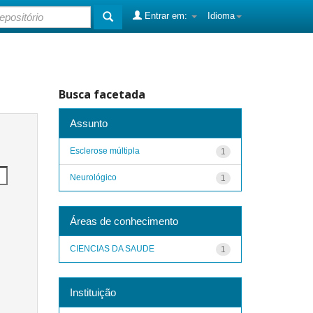
Entrar em:
Idioma
Busca facetada
Assunto
Esclerose múltipla
1
Neurológico
1
Áreas de conhecimento
CIENCIAS DA SAUDE
1
Instituição