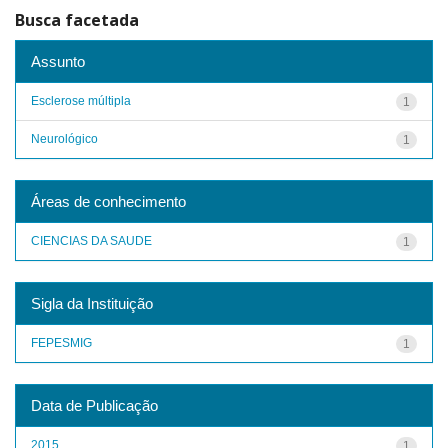
Busca facetada
Assunto
Esclerose múltipla
1
Neurológico
1
Áreas de conhecimento
CIENCIAS DA SAUDE
1
Sigla da Instituição
FEPESMIG
1
Data de Publicação
2015
1