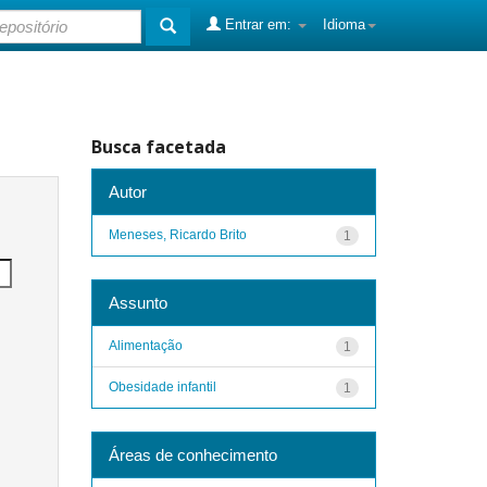
Entrar em:
Idioma
Busca facetada
Autor
Meneses, Ricardo Brito
1
Assunto
Alimentação
1
Obesidade infantil
1
Áreas de conhecimento