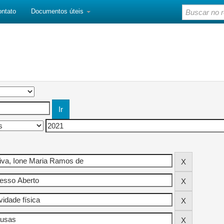
ontato
Documentos úteis