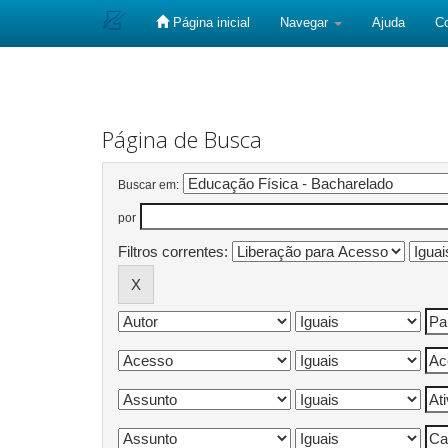
Página inicial
Navegar
Ajuda
C
Skip
navigation
Página de Busca
Buscar em:
por
Filtros correntes: