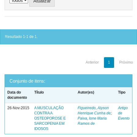
Resultado 1-1 de 1.
Anterior
1
Próximo
Conjunto de itens:
Data do
Título
Autor(es)
Tipo
documento
26-Nov-2015
A MUSCULAÇÃO
Figueiredo, Alyson
Artigo
CONTRA A
Henrique Cunha de
;
de
OSTEOPOROSE E
Paiva, Ione Maria
Evento
SARCOPENIA EM
Ramos de
IDOSOS