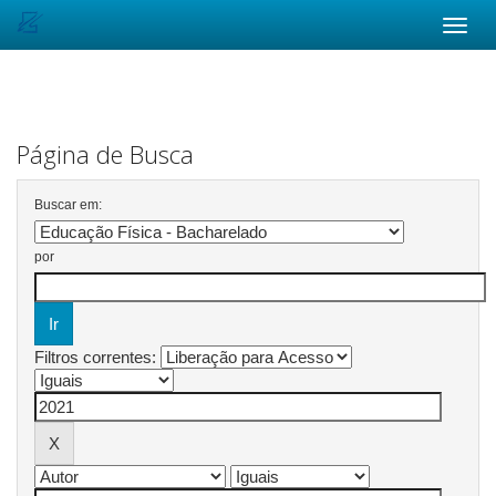
Skip
navigation
Página de Busca
Buscar em:
por
Filtros correntes: