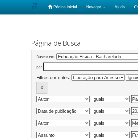
Página inicial
Navegar
Ajuda
C
Skip
navigation
Página de Busca
Buscar em:
por
Filtros correntes: