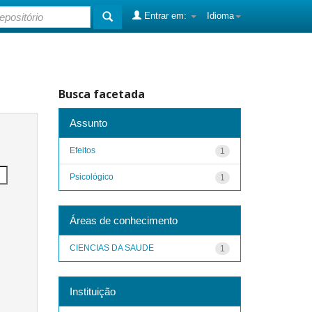
Entrar em:
Idioma
Busca facetada
Assunto
Efeitos
1
Psicológico
1
Áreas de conhecimento
CIENCIAS DA SAUDE
1
Instituição