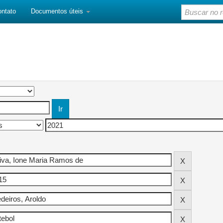
ontato
Documentos úteis