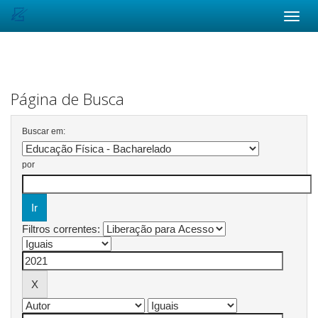
Skip
navigation
Página de Busca
Buscar em:
por
Filtros correntes: