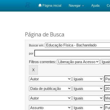
Página inicial
Navegar
Ajuda
C
Skip
navigation
Página de Busca
Buscar em:
por
Filtros correntes: