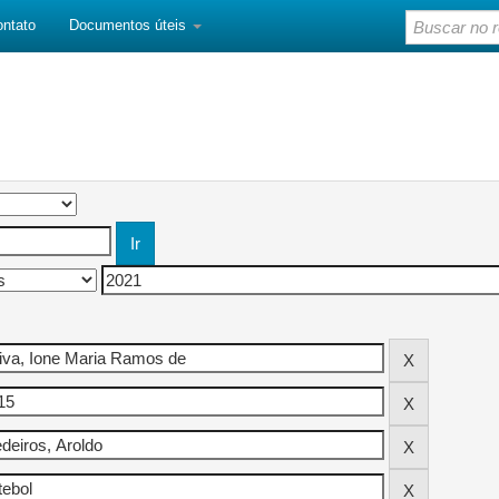
ontato
Documentos úteis