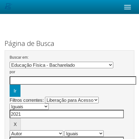
Skip
navigation
Página de Busca
Buscar em:
por
Filtros correntes: