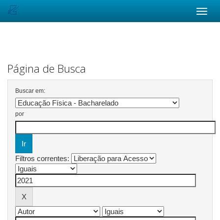
Skip
navigation
Página de Busca
Buscar em:
por
Filtros correntes: