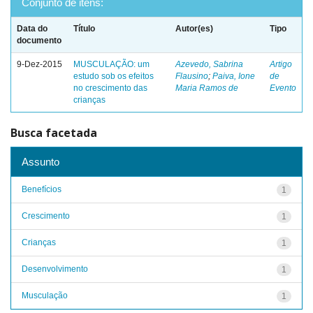
Conjunto de itens:
Data do
Título
Autor(es)
Tipo
documento
9-Dez-2015
MUSCULAÇÃO: um
Azevedo, Sabrina
Artigo
estudo sob os efeitos
Flausino
;
Paiva, Ione
de
no crescimento das
Maria Ramos de
Evento
crianças
Busca facetada
Assunto
Benefícios
1
Crescimento
1
Crianças
1
Desenvolvimento
1
Musculação
1