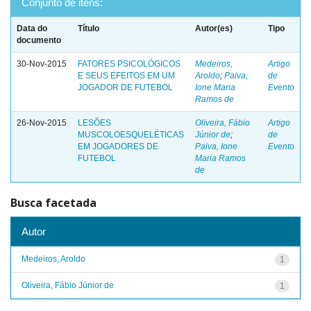
Conjunto de itens:
Data do
Título
Autor(es)
Tipo
documento
30-Nov-2015
FATORES PSICOLÓGICOS
Medeiros,
Artigo
E SEUS EFEITOS EM UM
Aroldo
;
Paiva,
de
JOGADOR DE FUTEBOL
Ione Maria
Evento
Ramos de
26-Nov-2015
LESÕES
Oliveira, Fábio
Artigo
MUSCOLOESQUELÉTICAS
Júnior de
;
de
EM JOGADORES DE
Paiva, Ione
Evento
FUTEBOL
Maria Ramos
de
Busca facetada
Autor
Medeiros, Aroldo
1
Oliveira, Fábio Júnior de
1