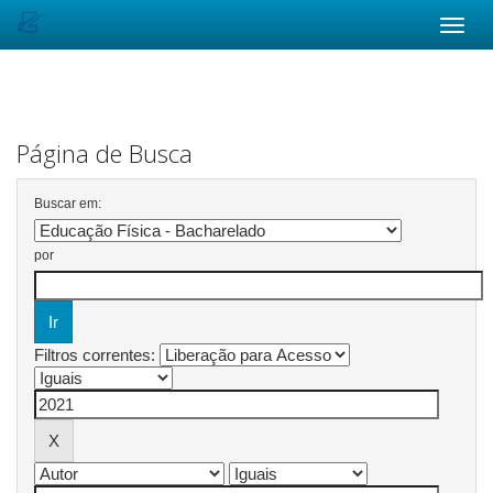
Skip
navigation
Página de Busca
Buscar em:
por
Filtros correntes: