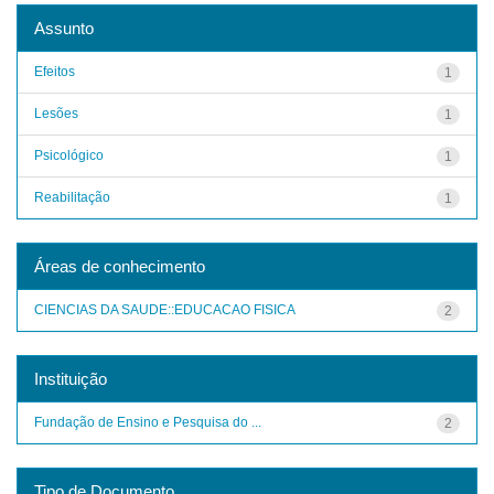
Assunto
Efeitos
1
Lesões
1
Psicológico
1
Reabilitação
1
Áreas de conhecimento
CIENCIAS DA SAUDE::EDUCACAO FISICA
2
Instituição
Fundação de Ensino e Pesquisa do ...
2
Tipo de Documento