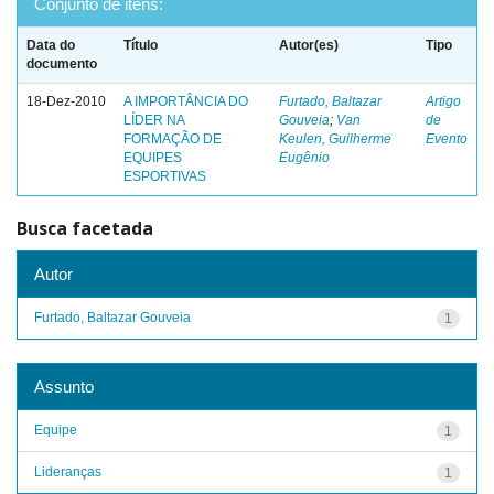
Conjunto de itens:
Data do
Título
Autor(es)
Tipo
documento
18-Dez-2010
A IMPORTÂNCIA DO
Furtado, Baltazar
Artigo
LÍDER NA
Gouveia
;
Van
de
FORMAÇÃO DE
Keulen, Guilherme
Evento
EQUIPES
Eugênio
ESPORTIVAS
Busca facetada
Autor
Furtado, Baltazar Gouveia
1
Assunto
Equipe
1
Lideranças
1