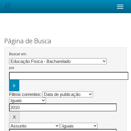
Skip
navigation
Página de Busca
Buscar em:
por
Filtros correntes: