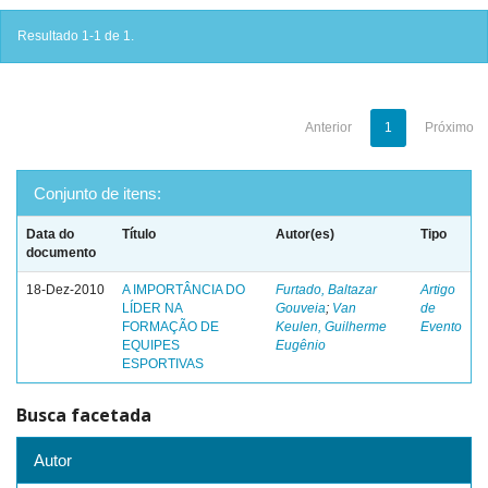
Resultado 1-1 de 1.
Anterior
1
Próximo
Conjunto de itens:
Data do
Título
Autor(es)
Tipo
documento
18-Dez-2010
A IMPORTÂNCIA DO
Furtado, Baltazar
Artigo
LÍDER NA
Gouveia
;
Van
de
FORMAÇÃO DE
Keulen, Guilherme
Evento
EQUIPES
Eugênio
ESPORTIVAS
Busca facetada
Autor