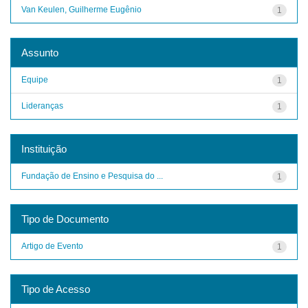
Van Keulen, Guilherme Eugênio
1
Assunto
Equipe
1
Lideranças
1
Instituição
Fundação de Ensino e Pesquisa do ...
1
Tipo de Documento
Artigo de Evento
1
Tipo de Acesso