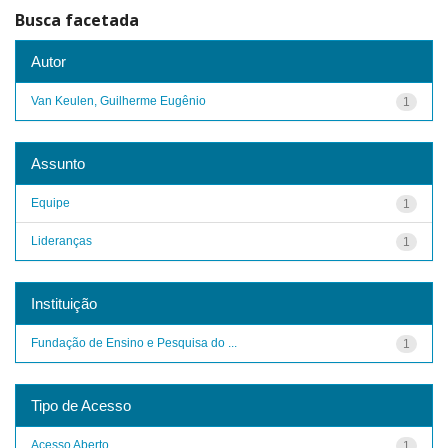
Busca facetada
Autor
Van Keulen, Guilherme Eugênio
1
Assunto
Equipe
1
Lideranças
1
Instituição
Fundação de Ensino e Pesquisa do ...
1
Tipo de Acesso
Acesso Aberto
1