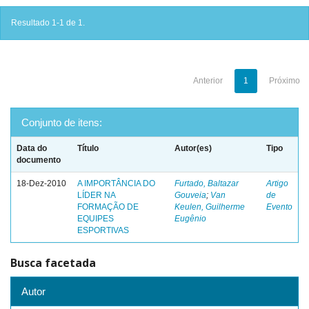
Resultado 1-1 de 1.
Anterior
1
Próximo
Conjunto de itens:
Data do
Título
Autor(es)
Tipo
documento
18-Dez-2010
A IMPORTÂNCIA DO
Furtado, Baltazar
Artigo
LÍDER NA
Gouveia
;
Van
de
FORMAÇÃO DE
Keulen, Guilherme
Evento
EQUIPES
Eugênio
ESPORTIVAS
Busca facetada
Autor