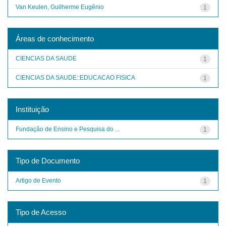
Van Keulen, Guilherme Eugênio
1
Áreas de conhecimento
CIENCIAS DA SAUDE
1
CIENCIAS DA SAUDE::EDUCACAO FISICA
1
Instituição
Fundação de Ensino e Pesquisa do ...
1
Tipo de Documento
Artigo de Evento
1
Tipo de Acesso