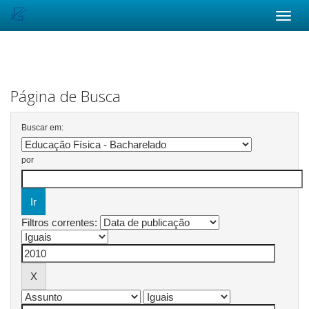
Skip
navigation
Página de Busca
Buscar em:
por
Filtros correntes: