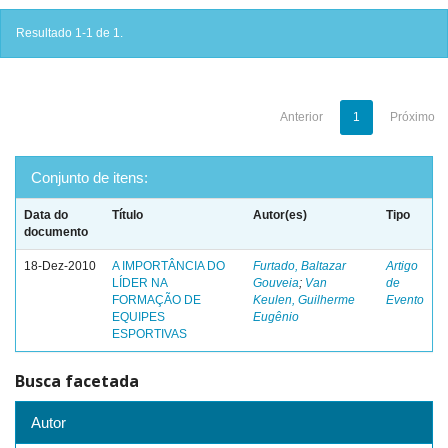
Resultado 1-1 de 1.
Anterior
1
Próximo
Conjunto de itens:
Data do
Título
Autor(es)
Tipo
documento
18-Dez-2010
A IMPORTÂNCIA DO
Furtado, Baltazar
Artigo
LÍDER NA
Gouveia
;
Van
de
FORMAÇÃO DE
Keulen, Guilherme
Evento
EQUIPES
Eugênio
ESPORTIVAS
Busca facetada
Autor