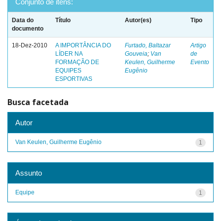
Conjunto de itens:
Data do
Título
Autor(es)
Tipo
documento
18-Dez-2010
A IMPORTÂNCIA DO
Furtado, Baltazar
Artigo
LÍDER NA
Gouveia
;
Van
de
FORMAÇÃO DE
Keulen, Guilherme
Evento
EQUIPES
Eugênio
ESPORTIVAS
Busca facetada
Autor
Van Keulen, Guilherme Eugênio
1
Assunto
Equipe
1