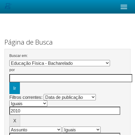
Skip
navigation
Página de Busca
Buscar em:
por
Filtros correntes: