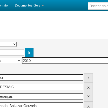
ontato
Documentos úteis