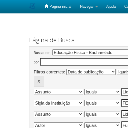
Página inicial
Navegar
Ajuda
C
Skip
navigation
Página de Busca
Buscar em:
por
Filtros correntes: