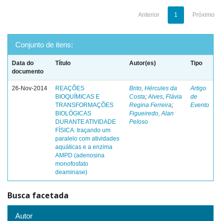
Anterior
1
Próximo
Conjunto de itens:
Data do
Título
Autor(es)
Tipo
documento
26-Nov-2014
REAÇÕES
Brito, Hércules da
Artigo
BIOQUÍMICAS E
Costa
;
Alves, Flávia
de
TRANSFORMAÇÕES
Regina Ferreira
;
Evento
BIOLÓGICAS
Figueiredo, Alan
DURANTE ATIVIDADE
Peloso
FÍSICA: traçando um
paralelo com atividades
aquáticas e a enzima
AMPD (adenosina
monofosfato
deaminase)
Busca facetada
Autor