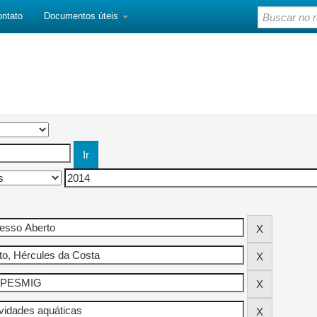
ontato
Documentos úteis