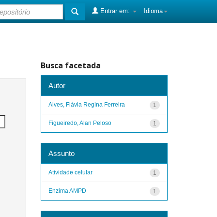
Entrar em:
Idioma
Busca facetada
Autor
Alves, Flávia Regina Ferreira
1
Figueiredo, Alan Peloso
1
Assunto
Atividade celular
1
Enzima AMPD
1