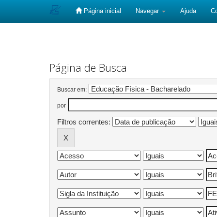
Página inicial
Navegar
Ajuda
C
Skip
navigation
Página de Busca
Buscar em:
por
Filtros correntes: