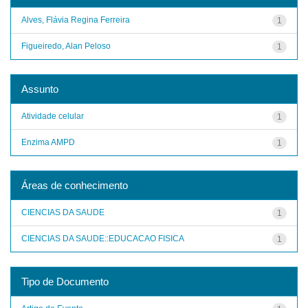
Alves, Flávia Regina Ferreira
1
Figueiredo, Alan Peloso
1
Assunto
Atividade celular
1
Enzima AMPD
1
Áreas de conhecimento
CIENCIAS DA SAUDE
1
CIENCIAS DA SAUDE::EDUCACAO FISICA
1
Tipo de Documento