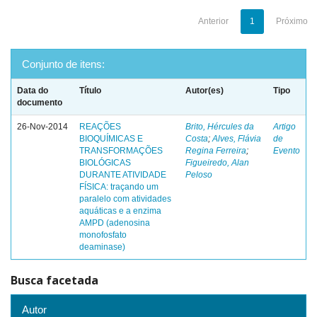
Anterior
1
Próximo
Conjunto de itens:
Data do
Título
Autor(es)
Tipo
documento
26-Nov-2014
REAÇÕES
Brito, Hércules da
Artigo
BIOQUÍMICAS E
Costa
;
Alves, Flávia
de
TRANSFORMAÇÕES
Regina Ferreira
;
Evento
BIOLÓGICAS
Figueiredo, Alan
DURANTE ATIVIDADE
Peloso
FÍSICA: traçando um
paralelo com atividades
aquáticas e a enzima
AMPD (adenosina
monofosfato
deaminase)
Busca facetada
Autor