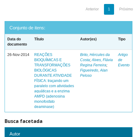
Anterior
1
Próximo
Conjunto de itens:
Data do
Título
Autor(es)
Tipo
documento
26-Nov-2014
REAÇÕES
Brito, Hércules da
Artigo
BIOQUÍMICAS E
Costa
;
Alves, Flávia
de
TRANSFORMAÇÕES
Regina Ferreira
;
Evento
BIOLÓGICAS
Figueiredo, Alan
DURANTE ATIVIDADE
Peloso
FÍSICA: traçando um
paralelo com atividades
aquáticas e a enzima
AMPD (adenosina
monofosfato
deaminase)
Busca facetada
Autor