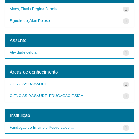
Alves, Flávia Regina Ferreira
1
Figueiredo, Alan Peloso
1
Assunto
Atividade celular
1
Áreas de conhecimento
CIENCIAS DA SAUDE
1
CIENCIAS DA SAUDE::EDUCACAO FISICA
1
Instituição
Fundação de Ensino e Pesquisa do ...
1