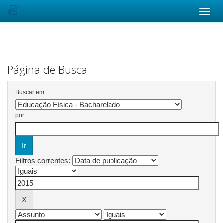
Skip
navigation
Página de Busca
Buscar em:
por
Filtros correntes: