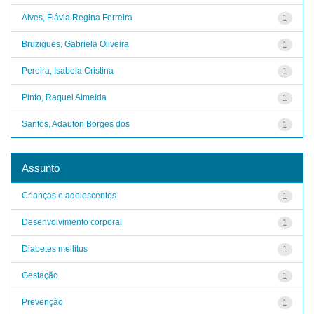
Alves, Flávia Regina Ferreira
1
Bruzigues, Gabriela Oliveira
1
Pereira, Isabela Cristina
1
Pinto, Raquel Almeida
1
Santos, Adauton Borges dos
1
Assunto
Crianças e adolescentes
1
Desenvolvimento corporal
1
Diabetes mellitus
1
Gestação
1
Prevenção
1