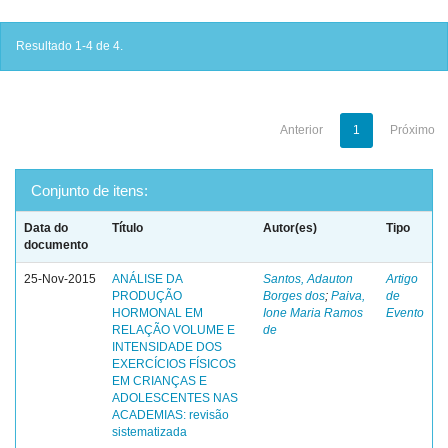
Resultado 1-4 de 4.
Anterior
1
Próximo
Conjunto de itens:
Data do
Título
Autor(es)
Tipo
documento
25-Nov-2015
ANÁLISE DA
Santos, Adauton
Artigo
PRODUÇÃO
Borges dos
;
Paiva,
de
HORMONAL EM
Ione Maria Ramos
Evento
RELAÇÃO VOLUME E
de
INTENSIDADE DOS
EXERCÍCIOS FÍSICOS
EM CRIANÇAS E
ADOLESCENTES NAS
ACADEMIAS: revisão
sistematizada