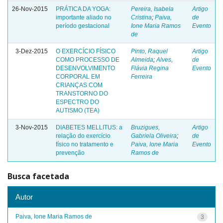
26-Nov-2015
PRÁTICA DA YOGA:
Pereira, Isabela
Artigo
importante aliado no
Cristina
;
Paiva,
de
período gestacional
Ione Maria Ramos
Evento
de
3-Dez-2015
O EXERCÍCIO FÍSICO
Pinto, Raquel
Artigo
COMO PROCESSO DE
Almeida
;
Alves,
de
DESENVOLVIMENTO
Flávia Regina
Evento
CORPORAL EM
Ferreira
CRIANÇAS COM
TRANSTORNO DO
ESPECTRO DO
AUTISMO (TEA)
3-Nov-2015
DIABETES MELLITUS: a
Bruzigues,
Artigo
relação do exercício
Gabriela Oliveira
;
de
físico no tratamento e
Paiva, Ione Maria
Evento
prevenção
Ramos de
Busca facetada
Autor
Paiva, Ione Maria Ramos de
3