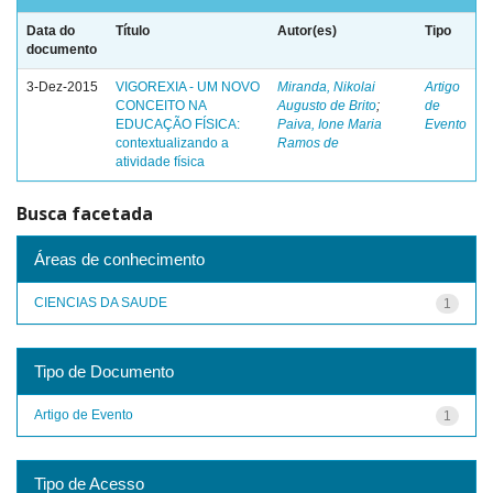
Data do
Título
Autor(es)
Tipo
documento
3-Dez-2015
VIGOREXIA - UM NOVO
Miranda, Nikolai
Artigo
CONCEITO NA
Augusto de Brito
;
de
EDUCAÇÃO FÍSICA:
Paiva, Ione Maria
Evento
contextualizando a
Ramos de
atividade física
Busca facetada
Áreas de conhecimento
CIENCIAS DA SAUDE
1
Tipo de Documento
Artigo de Evento
1
Tipo de Acesso