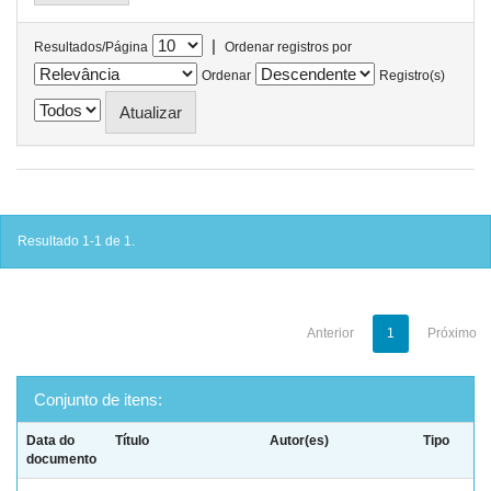
|
Resultados/Página
Ordenar registros por
Ordenar
Registro(s)
Resultado 1-1 de 1.
Anterior
1
Próximo
Conjunto de itens:
Data do
Título
Autor(es)
Tipo
documento