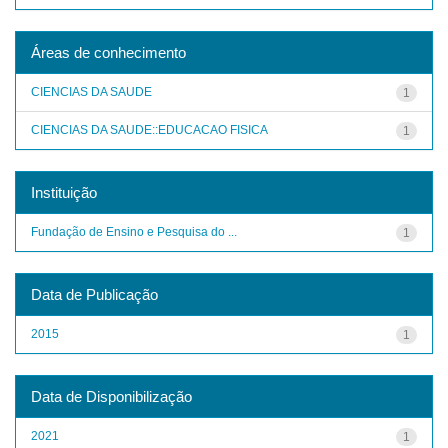
Áreas de conhecimento
CIENCIAS DA SAUDE
1
CIENCIAS DA SAUDE::EDUCACAO FISICA
1
Instituição
Fundação de Ensino e Pesquisa do ...
1
Data de Publicação
2015
1
Data de Disponibilização
2021
1