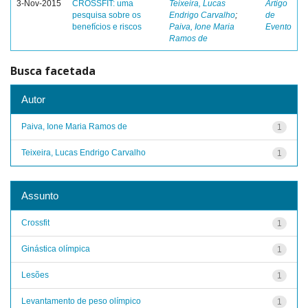
3-Nov-2015
CROSSFIT: uma
Teixeira, Lucas
Artigo
pesquisa sobre os
Endrigo Carvalho
;
de
benefícios e riscos
Paiva, Ione Maria
Evento
Ramos de
Busca facetada
Autor
Paiva, Ione Maria Ramos de
1
Teixeira, Lucas Endrigo Carvalho
1
Assunto
Crossfit
1
Ginástica olímpica
1
Lesões
1
Levantamento de peso olímpico
1