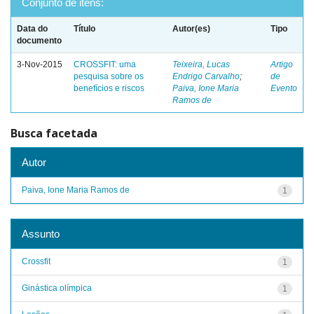
Conjunto de itens:
Data do
Título
Autor(es)
Tipo
documento
3-Nov-2015
CROSSFIT: uma
Teixeira, Lucas
Artigo
pesquisa sobre os
Endrigo Carvalho
;
de
benefícios e riscos
Paiva, Ione Maria
Evento
Ramos de
Busca facetada
Autor
Paiva, Ione Maria Ramos de
1
Assunto
Crossfit
1
Ginástica olímpica
1