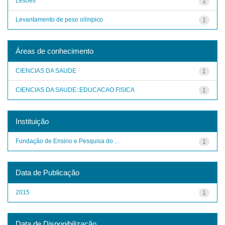
Lesões
1
Levantamento de peso olímpico
1
Áreas de conhecimento
CIENCIAS DA SAUDE
1
CIENCIAS DA SAUDE::EDUCACAO FISICA
1
Instituição
Fundação de Ensino e Pesquisa do ...
1
Data de Publicação
2015
1
Data de Disponibilização