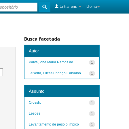
Entrar em:
Idioma
Busca facetada
Autor
Paiva, Ione Maria Ramos de
1
Teixeira, Lucas Endrigo Carvalho
1
Assunto
Crossfit
1
Lesões
1
Levantamento de peso olímpico
1