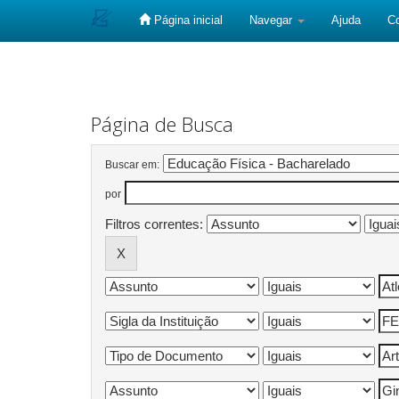
Página inicial
Navegar
Ajuda
C
Skip
navigation
Página de Busca
Buscar em:
por
Filtros correntes: