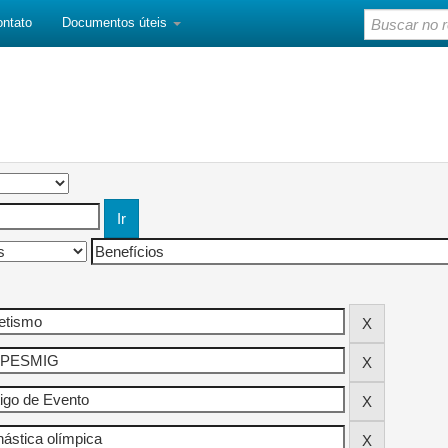
ontato
Documentos úteis