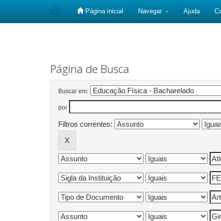
Página inicial
Navegar
Ajuda
C
Skip
navigation
Página de Busca
Buscar em:
por
Filtros correntes: