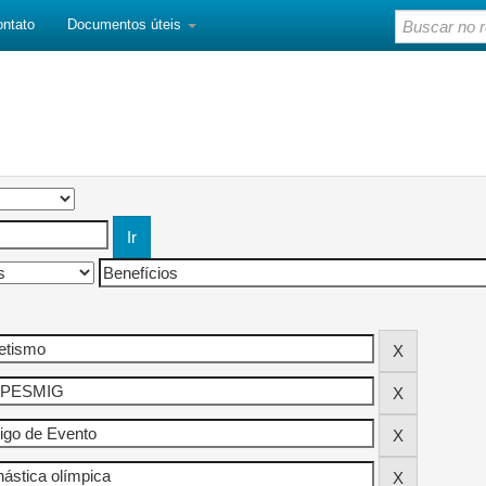
ontato
Documentos úteis