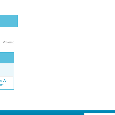
Próximo
o
go de
nto