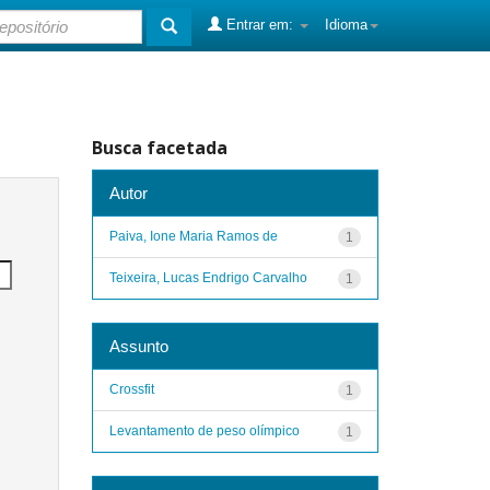
Entrar em:
Idioma
Busca facetada
Autor
Paiva, Ione Maria Ramos de
1
Teixeira, Lucas Endrigo Carvalho
1
Assunto
Crossfit
1
Levantamento de peso olímpico
1