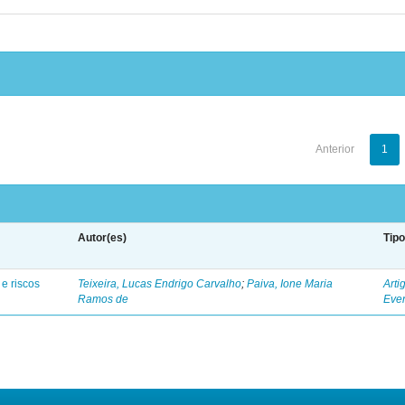
Anterior
1
Autor(es)
Tip
e riscos
Teixeira, Lucas Endrigo Carvalho
;
Paiva, Ione Maria
Arti
Ramos de
Eve