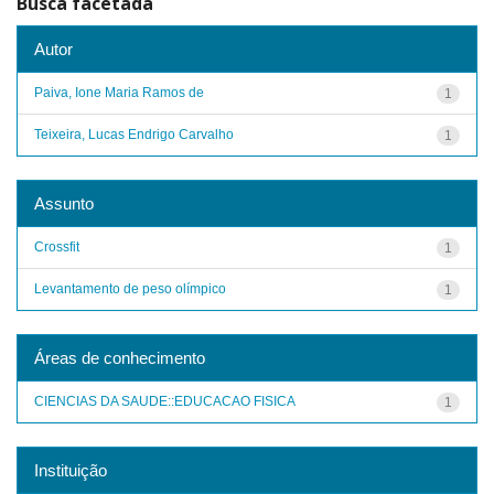
Busca facetada
Autor
Paiva, Ione Maria Ramos de
1
Teixeira, Lucas Endrigo Carvalho
1
Assunto
Crossfit
1
Levantamento de peso olímpico
1
Áreas de conhecimento
CIENCIAS DA SAUDE::EDUCACAO FISICA
1
Instituição