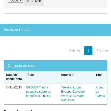
Resultado 1-1 de 1.
Anterior
1
Próximo
Conjunto de itens:
Data do
Título
Autor(es)
Tipo
documento
3-Nov-2015
CROSSFIT: uma
Teixeira, Lucas
Artigo
pesquisa sobre os
Endrigo Carvalho
;
de
benefícios e riscos
Paiva, Ione Maria
Evento
Ramos de