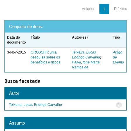
Anterior
1
Próximo
Conjunto de itens:
Data do
Título
Autor(es)
Tipo
documento
3-Nov-2015
CROSSFIT: uma
Teixeira, Lucas
Artigo
pesquisa sobre os
Endrigo Carvalho
;
de
benefícios e riscos
Paiva, Ione Maria
Evento
Ramos de
Busca facetada
Autor
Teixeira, Lucas Endrigo Carvalho
1
Assunto