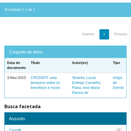
Resultado 1-1 de 1.
Anterior
1
Próximo
Conjunto de itens:
Data do
Título
Autor(es)
Tipo
documento
3-Nov-2015
CROSSFIT: uma
Teixeira, Lucas
Artigo
pesquisa sobre os
Endrigo Carvalho
;
de
benefícios e riscos
Paiva, Ione Maria
Evento
Ramos de
Busca facetada
Assunto
Crossfit
1