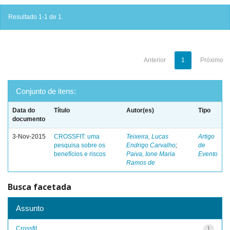
Resultado 1-1 de 1.
Anterior
1
Próximo
Conjunto de itens:
Data do
Título
Autor(es)
Tipo
documento
3-Nov-2015
CROSSFIT: uma
Teixeira, Lucas
Artigo
pesquisa sobre os
Endrigo Carvalho
;
de
benefícios e riscos
Paiva, Ione Maria
Evento
Ramos de
Busca facetada
Assunto
Crossfit
1