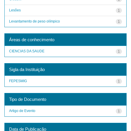
Lesões
1
Levantamento de peso olímpico
1
Áreas de conhecimento
CIENCIAS DA SAUDE
1
Sigla da Instituição
FEPESMIG
1
Tipo de Documento
Artigo de Evento
1
Data de Publicação