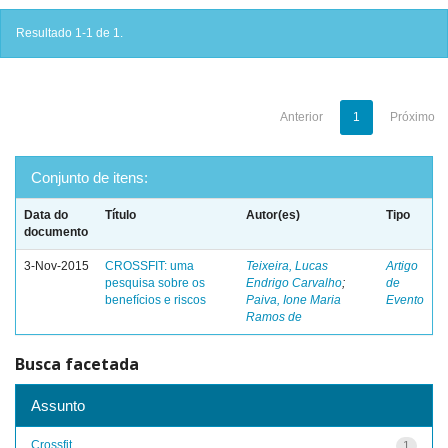
Resultado 1-1 de 1.
Anterior
1
Próximo
Conjunto de itens:
Data do
Título
Autor(es)
Tipo
documento
3-Nov-2015
CROSSFIT: uma
Teixeira, Lucas
Artigo
pesquisa sobre os
Endrigo Carvalho
;
de
benefícios e riscos
Paiva, Ione Maria
Evento
Ramos de
Busca facetada
Assunto
Crossfit
1