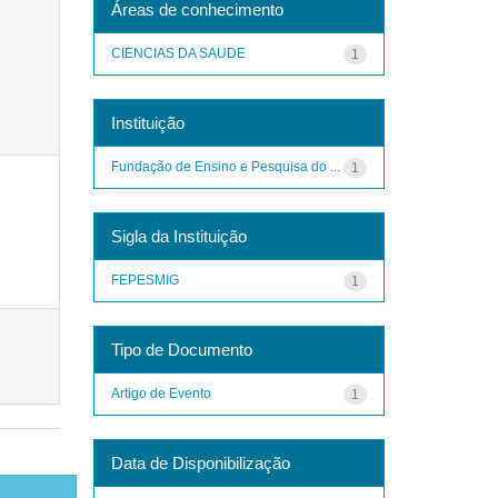
Áreas de conhecimento
CIENCIAS DA SAUDE
1
Instituição
Fundação de Ensino e Pesquisa do ...
1
Sigla da Instituição
FEPESMIG
1
Tipo de Documento
Artigo de Evento
1
Data de Disponibilização