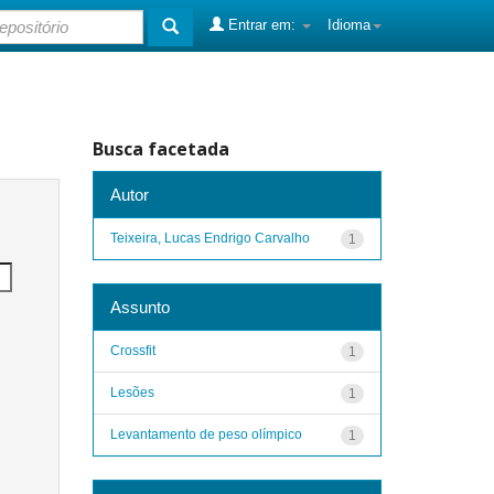
Entrar em:
Idioma
Busca facetada
Autor
Teixeira, Lucas Endrigo Carvalho
1
Assunto
Crossfit
1
Lesões
1
Levantamento de peso olímpico
1