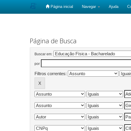
Página inicial
Navegar
Ajuda
C
Skip
navigation
Página de Busca
Buscar em:
por
Filtros correntes: