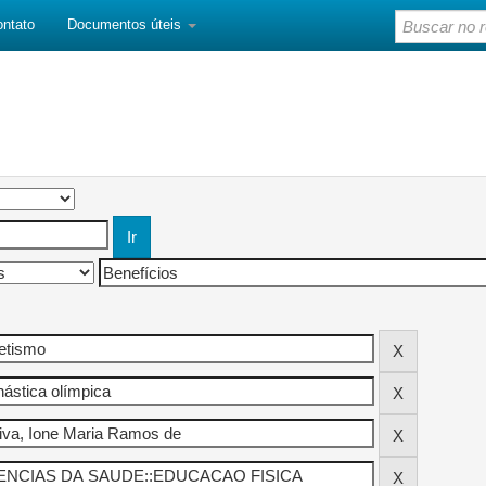
ontato
Documentos úteis