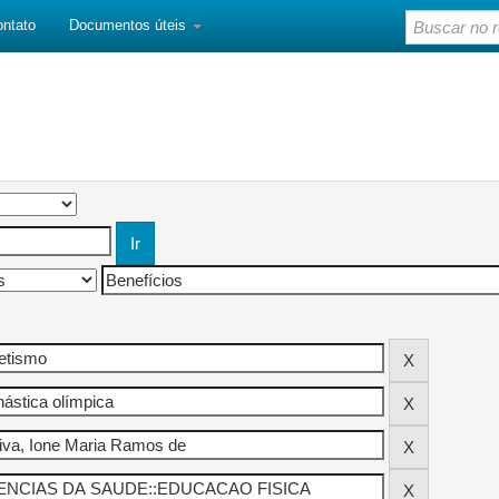
ontato
Documentos úteis