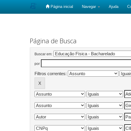
Página inicial
Navegar
Ajuda
C
Skip
navigation
Página de Busca
Buscar em:
por
Filtros correntes: