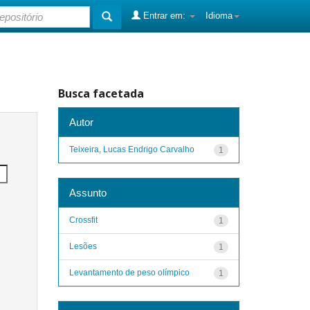
Entrar em:
Idioma
Busca facetada
Autor
Teixeira, Lucas Endrigo Carvalho
1
Assunto
Crossfit
1
Lesões
1
Levantamento de peso olímpico
1