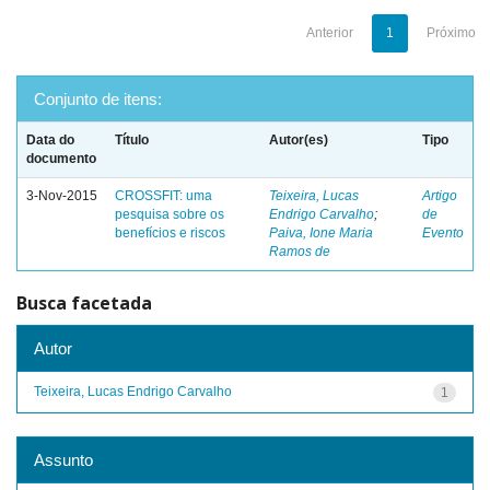
Anterior
1
Próximo
Conjunto de itens:
Data do
Título
Autor(es)
Tipo
documento
3-Nov-2015
CROSSFIT: uma
Teixeira, Lucas
Artigo
pesquisa sobre os
Endrigo Carvalho
;
de
benefícios e riscos
Paiva, Ione Maria
Evento
Ramos de
Busca facetada
Autor
Teixeira, Lucas Endrigo Carvalho
1
Assunto