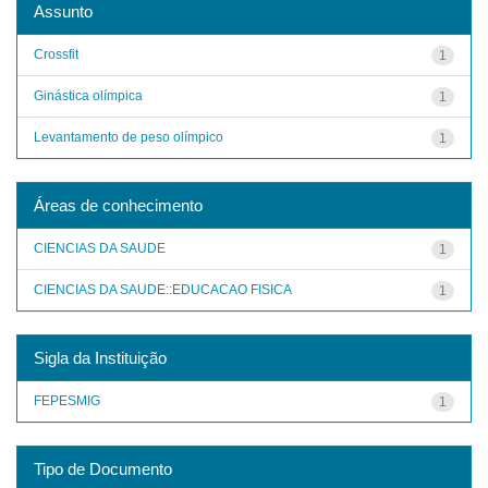
Assunto
Crossfit
1
Ginástica olímpica
1
Levantamento de peso olímpico
1
Áreas de conhecimento
CIENCIAS DA SAUDE
1
CIENCIAS DA SAUDE::EDUCACAO FISICA
1
Sigla da Instituição
FEPESMIG
1
Tipo de Documento