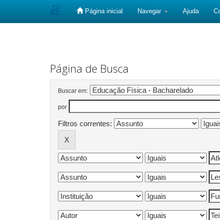
Página inicial
Navegar
Ajuda
C
Skip
navigation
Página de Busca
Buscar em:
por
Filtros correntes: