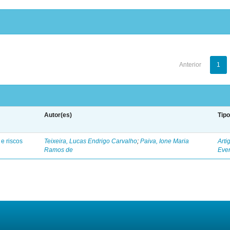
Anterior
1
Autor(es)
Tip
e riscos
Teixeira, Lucas Endrigo Carvalho
;
Paiva, Ione Maria
Arti
Ramos de
Eve