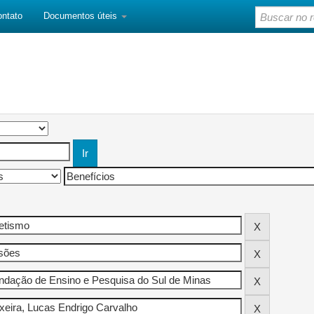
ontato
Documentos úteis