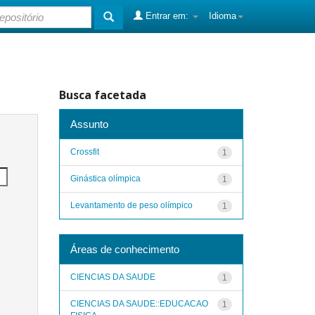
Entrar em:
Idioma
Busca facetada
Assunto
Crossfit
1
Ginástica olímpica
1
Levantamento de peso olímpico
1
Áreas de conhecimento
CIENCIAS DA SAUDE
1
CIENCIAS DA SAUDE::EDUCACAO
1