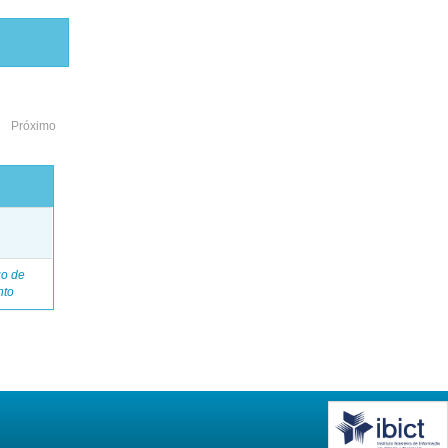
Próximo
o
go de
nto