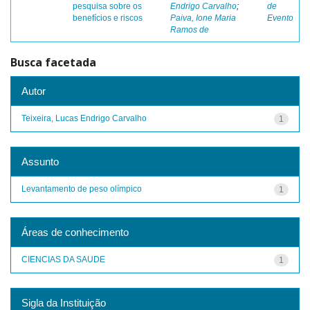
pesquisa sobre os
Endrigo Carvalho
;
de
benefícios e riscos
Paiva, Ione Maria
Evento
Ramos de
Busca facetada
Autor
Teixeira, Lucas Endrigo Carvalho
1
Assunto
Levantamento de peso olímpico
1
Áreas de conhecimento
CIENCIAS DA SAUDE
1
Sigla da Instituição