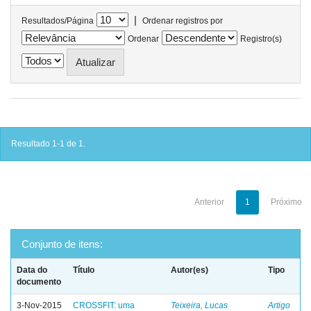
|
Resultados/Página
Ordenar registros por
Ordenar
Registro(s)
Resultado 1-1 de 1.
Anterior
1
Próximo
Conjunto de itens:
Data do
Título
Autor(es)
Tipo
documento
3-Nov-2015
CROSSFIT: uma
Teixeira, Lucas
Artigo