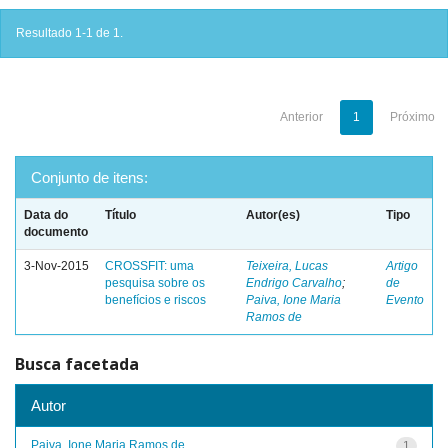
Resultado 1-1 de 1.
Anterior
1
Próximo
Conjunto de itens:
Data do
Título
Autor(es)
Tipo
documento
3-Nov-2015
CROSSFIT: uma
Teixeira, Lucas
Artigo
pesquisa sobre os
Endrigo Carvalho
;
de
benefícios e riscos
Paiva, Ione Maria
Evento
Ramos de
Busca facetada
Autor
Paiva, Ione Maria Ramos de
1