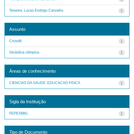
Teixeira, Lucas Endrigo Carvalho
1
Assunto
Crossfit
1
Ginástica olímpica
1
Áreas de conhecimento
CIENCIAS DA SAUDE::EDUCACAO FISICA
1
Sigla da Instituição
FEPESMIG
1
Tipo de Documento