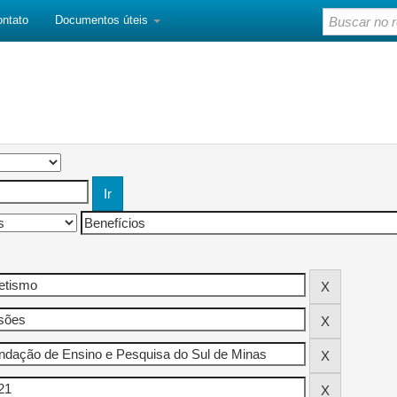
ontato
Documentos úteis