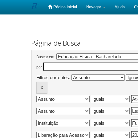
Página inicial
Navegar
Ajuda
C
Skip
navigation
Página de Busca
Buscar em:
por
Filtros correntes: