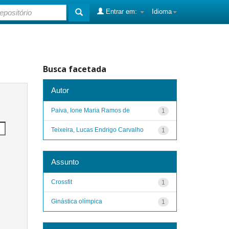
Entrar em:
Idioma
Busca facetada
Autor
Paiva, Ione Maria Ramos de
1
Teixeira, Lucas Endrigo Carvalho
1
Assunto
Crossfit
1
Ginástica olímpica
1