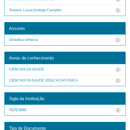
Teixeira, Lucas Endrigo Carvalho
1
Assunto
Ginástica olímpica
1
Áreas de conhecimento
CIENCIAS DA SAUDE
1
CIENCIAS DA SAUDE::EDUCACAO FISICA
1
Sigla da Instituição
FEPESMIG
1
Tipo de Documento