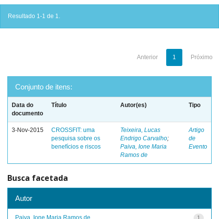
Resultado 1-1 de 1.
Anterior
1
Próximo
Conjunto de itens:
Data do
Título
Autor(es)
Tipo
documento
3-Nov-2015
CROSSFIT: uma
Teixeira, Lucas
Artigo
pesquisa sobre os
Endrigo Carvalho
;
de
benefícios e riscos
Paiva, Ione Maria
Evento
Ramos de
Busca facetada
Autor
Paiva, Ione Maria Ramos de
1