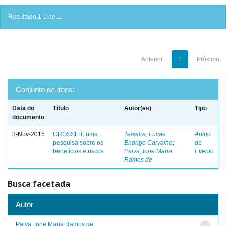
Resultado 1-1 de 1.
Anterior
1
Próximo
Conjunto de itens:
Data do
Título
Autor(es)
Tipo
documento
3-Nov-2015
CROSSFIT: uma
Teixeira, Lucas
Artigo
pesquisa sobre os
Endrigo Carvalho
;
de
benefícios e riscos
Paiva, Ione Maria
Evento
Ramos de
Busca facetada
Autor
Paiva, Ione Maria Ramos de
1