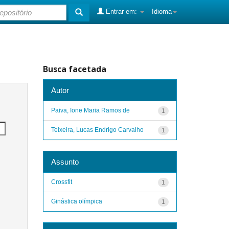
Entrar em:
Idioma
Busca facetada
Autor
Paiva, Ione Maria Ramos de
1
Teixeira, Lucas Endrigo Carvalho
1
Assunto
Crossfit
1
Ginástica olímpica
1