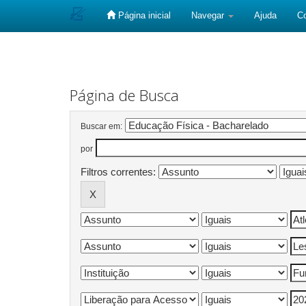
Página inicial
Navegar
Ajuda
C
Skip
navigation
Página de Busca
Buscar em:
por
Filtros correntes: