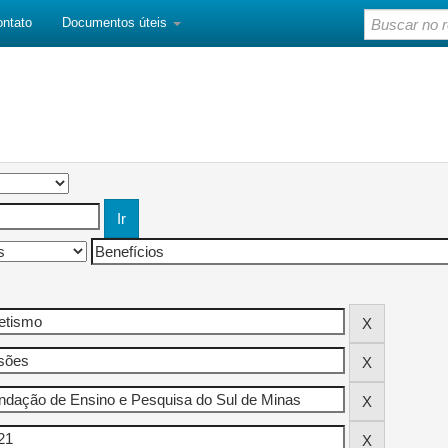
ontato
Documentos úteis