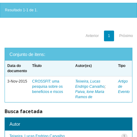
Resultado 1-1 de 1.
Anterior
1
Próximo
Conjunto de itens:
Data do
Título
Autor(es)
Tipo
documento
3-Nov-2015
CROSSFIT: uma
Teixeira, Lucas
Artigo
pesquisa sobre os
Endrigo Carvalho
;
de
benefícios e riscos
Paiva, Ione Maria
Evento
Ramos de
Busca facetada
Autor
Teixeira, Lucas Endrigo Carvalho
1