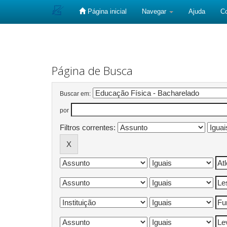
Página inicial
Navegar
Ajuda
C
Skip
navigation
Página de Busca
Buscar em:
por
Filtros correntes: