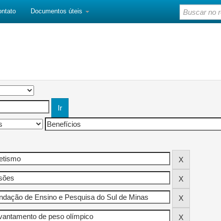
ontato
Documentos úteis